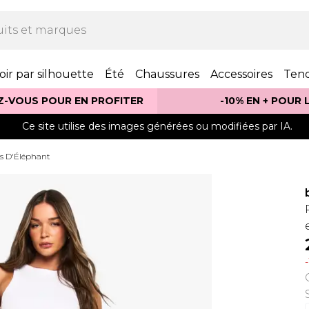
oir par silhouette
Été
Chaussures
Accessoires
Ten
Z-VOUS POUR EN PROFITER
-10% EN + POUR
Ce site utilise des images générées ou modifiées par IA.
s D'Éléphant