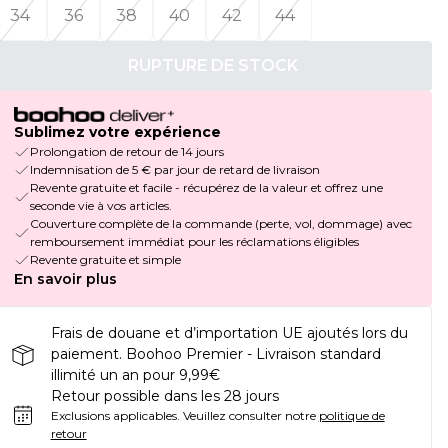
34
36
38
40
42
44
RUPTURE DE STOCK
Sublimez votre expérience
Prolongation de retour de 14 jours
Indemnisation de 5 € par jour de retard de livraison
Revente gratuite et facile - récupérez de la valeur et offrez une
seconde vie à vos articles.
Couverture complète de la commande (perte, vol, dommage) avec
remboursement immédiat pour les réclamations éligibles
Revente gratuite et simple
En savoir plus
Frais de douane et d’importation UE ajoutés lors du
paiement. Boohoo Premier - Livraison standard
illimité un an pour 9,99€
Retour possible dans les 28 jours
Exclusions applicables.
Veuillez consulter notre
politique de
retour