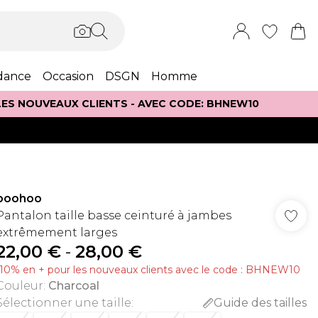
dance
Occasion
DSGN
Homme
 LES NOUVEAUX CLIENTS - AVEC CODE: BHNEW10
boohoo
Pantalon taille basse ceinturé à jambes
extrêmement larges
22,00 €
-
28,00 €
-10% en + pour les nouveaux clients avec le code : BHNEW10
Couleur
:
Charcoal
Sélectionner une taille
:
Guide des tailles