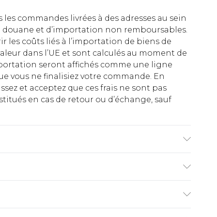
es les commandes livrées à des adresses au sein
 de douane et d’importation non remboursables.
rir les coûts liés à l’importation de biens de
aleur dans l’UE et sont calculés au moment de
importation seront affichés comme une ligne
ue vous ne finalisiez votre commande. En
ez et acceptez que ces frais ne sont pas
titués en cas de retour ou d’échange, sauf
dex. Lavez avec des couleurs similaires. Le
€2.99
ez de 21 jours à compter de la réception pour