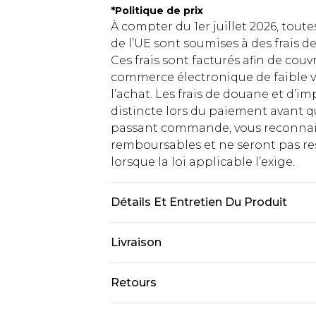
*
Politique de prix
À compter du 1er juillet 2026, tout
de l’UE sont soumises à des frais
Ces frais sont facturés afin de couv
commerce électronique de faible v
l’achat. Les frais de douane et d’
distincte lors du paiement avant q
passant commande, vous reconnaiss
remboursables et ne seront pas res
lorsque la loi applicable l’exige.
Détails Et Entretien Du Produit
95 % Polyester, 5 % Élasthanne/Span
Livraison
mannequin porte la taille 10 (UK).
Livraison standard France
Retours
Jusqu'à 7 jours ouvrables
Un problème survient ? Vous dispos