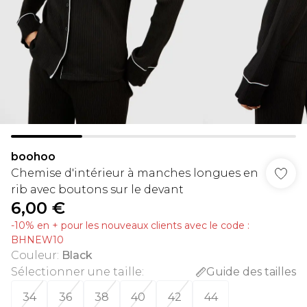
boohoo
Chemise d'intérieur à manches longues en
rib avec boutons sur le devant
6,00 €
-10% en + pour les nouveaux clients avec le code :
BHNEW10
Couleur
:
Black
Sélectionner une taille
:
Guide des tailles
34
36
38
40
42
44