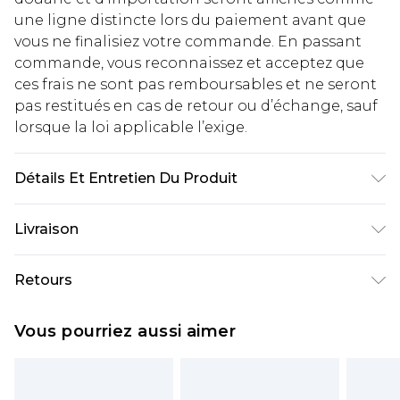
une ligne distincte lors du paiement avant que
vous ne finalisiez votre commande. En passant
commande, vous reconnaissez et acceptez que
ces frais ne sont pas remboursables et ne seront
pas restitués en cas de retour ou d’échange, sauf
lorsque la loi applicable l’exige.
Détails Et Entretien Du Produit
95 % Polyester, 5 % Élasthanne. Lavage en
Livraison
machine uniquement. Le modèle porte une taille
UK 10
Livraison standard France
€2.99
Retours
Jusqu'à 7 jours ouvrables
Un problème survient ? Vous disposez de 21 jours
Livraison express France
€9.99
Vous pourriez aussi aimer
à compter de la réception pour nous retourner
Jusqu'à 2 jours ouvrables (commande avant
un article.
14h)
Veuillez noter que si vous effectuez un retour, la