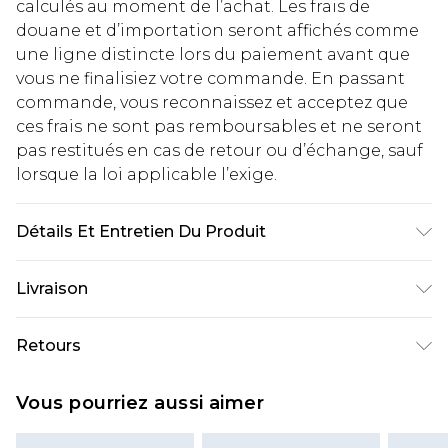
calculés au moment de l’achat. Les frais de
douane et d’importation seront affichés comme
une ligne distincte lors du paiement avant que
vous ne finalisiez votre commande. En passant
commande, vous reconnaissez et acceptez que
ces frais ne sont pas remboursables et ne seront
pas restitués en cas de retour ou d’échange, sauf
lorsque la loi applicable l’exige.
Détails Et Entretien Du Produit
Principal : 15% Flex, 85% Coton Lavage en
Livraison
machine. Le mannequin porte une taille 10.
Livraison standard France
€2.99
Retours
Jusqu'à 7 jours ouvrables
Un problème survient ? Vous disposez de 21 jours
Livraison express France
€9.99
Vous pourriez aussi aimer
à compter de la réception pour nous retourner
Jusqu'à 2 jours ouvrables (commande avant
un article.