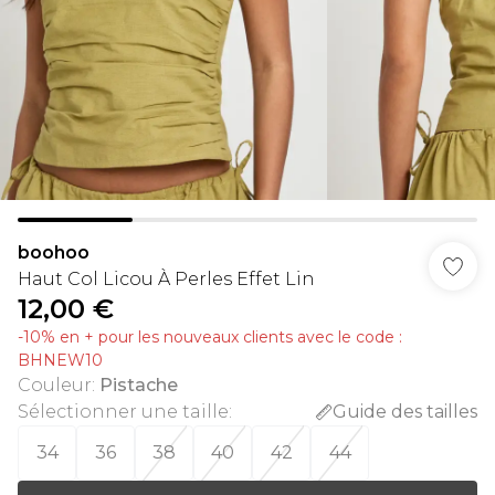
boohoo
Haut Col Licou À Perles Effet Lin
12,00 €
-10% en + pour les nouveaux clients avec le code :
BHNEW10
Couleur
:
Pistache
Sélectionner une taille
:
Guide des tailles
34
36
38
40
42
44