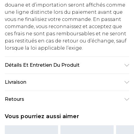
douane et d’importation seront affichés comme
une ligne distincte lors du paiement avant que
vous ne finalisiez votre commande. En passant
commande, vous reconnaissez et acceptez que
ces frais ne sont pas remboursables et ne seront
pas restitués en cas de retour ou d’échange, sauf
lorsque la loi applicable l’exige.
Détails Et Entretien Du Produit
100% Polyester Lavage en machine à 30°C cycle
Livraison
synthétique, ne pas blanchir, ne pas sécher en
tambour, repasser à basse température sur
Livraison standard France
€2.99
Retours
l'envers, ne pas nettoyer à sec, laver avec des
Jusqu'à 7 jours ouvrables
couleurs similaires, tenir éloigné du feu Le
Un problème survient ? Vous disposez de 21 jours
Livraison express France
€9.99
Vous pourriez aussi aimer
mannequin porte : Taille 38
à compter de la réception pour nous retourner
Jusqu'à 2 jours ouvrables (commande avant
un article.
14h)