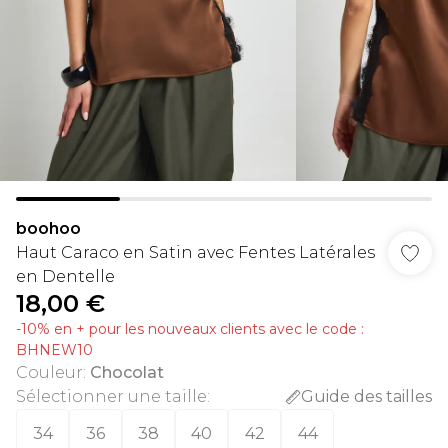
boohoo
Haut Caraco en Satin avec Fentes Latérales
en Dentelle
18,00 €
-10% en + pour les nouveaux clients avec le code :
BHNEW10
Couleur
:
Chocolat
Sélectionner une taille
:
Guide des tailles
34
36
38
40
42
44