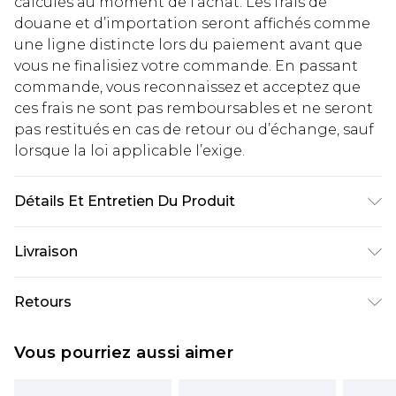
calculés au moment de l’achat. Les frais de
douane et d’importation seront affichés comme
une ligne distincte lors du paiement avant que
vous ne finalisiez votre commande. En passant
commande, vous reconnaissez et acceptez que
ces frais ne sont pas remboursables et ne seront
pas restitués en cas de retour ou d’échange, sauf
lorsque la loi applicable l’exige.
Détails Et Entretien Du Produit
Body: 100% Polyester Machine wash. Model wears
Livraison
size 10.
Livraison standard France
€2.99
Retours
Jusqu'à 7 jours ouvrables
Un problème survient ? Vous disposez de 21 jours
Livraison express France
€9.99
Vous pourriez aussi aimer
à compter de la réception pour nous retourner
Jusqu'à 2 jours ouvrables (commande avant
un article.
14h)