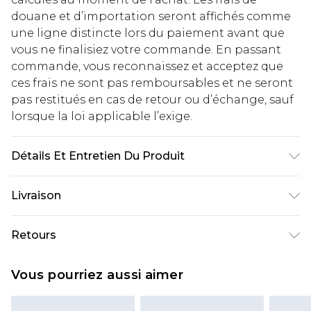
douane et d’importation seront affichés comme
une ligne distincte lors du paiement avant que
vous ne finalisiez votre commande. En passant
commande, vous reconnaissez et acceptez que
ces frais ne sont pas remboursables et ne seront
pas restitués en cas de retour ou d’échange, sauf
lorsque la loi applicable l’exige.
Détails Et Entretien Du Produit
85% polyester 15% elastane. Lining: 100%
Livraison
polyester excluding trim
Livraison standard France
€2.99
Retours
Jusqu'à 7 jours ouvrables
Un problème survient ? Vous disposez de 21 jours
Livraison express France
€9.99
Vous pourriez aussi aimer
à compter de la réception pour nous retourner
Jusqu'à 2 jours ouvrables (commande avant
un article.
14h)