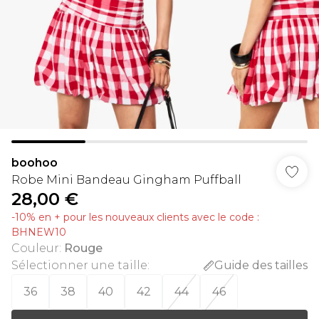
boohoo
Robe Mini Bandeau Gingham Puffball
28,00 €
-10% en + pour les nouveaux clients avec le code :
BHNEW10
Couleur
:
Rouge
Sélectionner une taille
:
Guide des tailles
36
38
40
42
44
46