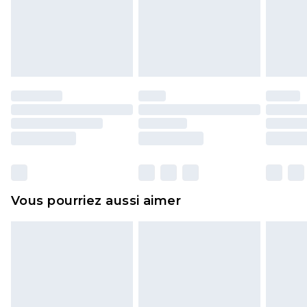
pour adultes, les maillots de bain ou la lingerie si
l'opercule d'hygiène est endommagé ou
endommagé.
Les chaussures et/ou vêtements doivent être non
portés, non lavés et porter leurs étiquettes
d'origine. Les chaussures doivent également être
essayées en intérieur. Les articles pour la maison,
y compris le linge de lit, les matelas, les
surmatelas et les oreillers, doivent être inutilisés
et dans leur emballage d'origine non ouvert. Ceci
Vous pourriez aussi aimer
n'affecte pas vos droits statutaires.
Cliquez
ici
pour consulter l'intégralité de notre
politique de retour.