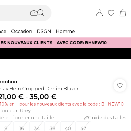
nce
Occasion
DSGN
Homme
 LES NOUVEAUX CLIENTS - AVEC CODE: BHNEW10
boohoo
Fray Hem Cropped Denim Blazer
21,00 €
-
35,00 €
-10% en + pour les nouveaux clients avec le code : BHNEW10
Couleur
:
Grey
Sélectionner une taille
:
Guide des tailles
8
16
34
38
40
42