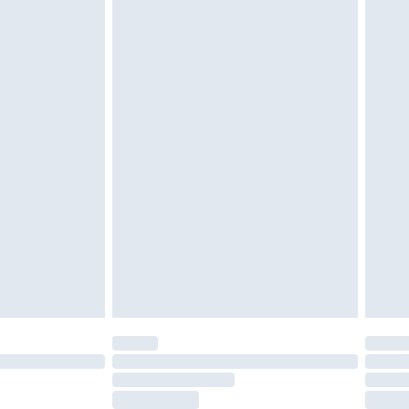
vent être non portés, non lavés et porter leurs
es doivent également être essayées en
n, y compris le linge de lit, les matelas, les
 être inutilisés et dans leur emballage d'origine
roits statutaires.
ité de notre politique de retour.