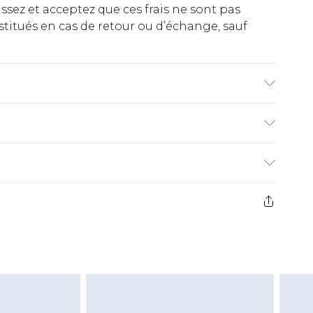
ez et acceptez que ces frais ne sont pas
titués en cas de retour ou d’échange, sauf
 fibres. Lavage en machine. La mannequin porte
€2.99
ez de 21 jours à compter de la réception pour
€9.99
e avant 14h)
z un retour, la somme de 5.99€ vous sera
€2.99
s pas rembourser les masques tendance, les
gs, les jouets pour adultes, les maillots de
e d'hygiène est endommagé ou endommagé.