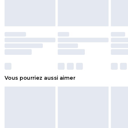
pour adultes, les maillots de bain ou la lingerie si
l'opercule d'hygiène est endommagé ou
endommagé.
Les chaussures et/ou vêtements doivent être non
portés, non lavés et porter leurs étiquettes
d'origine. Les chaussures doivent également être
essayées en intérieur. Les articles pour la maison,
y compris le linge de lit, les matelas, les
surmatelas et les oreillers, doivent être inutilisés
et dans leur emballage d'origine non ouvert. Ceci
Vous pourriez aussi aimer
n'affecte pas vos droits statutaires.
Cliquez
ici
pour consulter l'intégralité de notre
politique de retour.