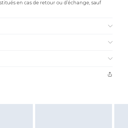
titués en cas de retour ou d’échange, sauf
US-COUTURE : 100% POLYESTER, LE MODÈLE
E EN MACHINE
€2.99
ez de 21 jours à compter de la réception pour
€9.99
e avant 14h)
z un retour, la somme de 5.99€ vous sera
€2.99
s pas rembourser les masques tendance, les
gs, les jouets pour adultes, les maillots de
e d'hygiène est endommagé ou endommagé.
vent être non portés, non lavés et porter leurs