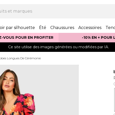
oir par silhouette
Été
Chaussures
Accessoires
Ten
Z-VOUS POUR EN PROFITER
-10% EN + POUR
Ce site utilise des images générées ou modifiées par IA.
obes Longues De Cérémonie