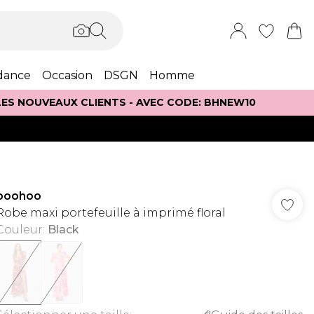
dance
Occasion
DSGN
Homme
 LES NOUVEAUX CLIENTS - AVEC CODE: BHNEW10
boohoo
Robe maxi portefeuille à imprimé floral
Couleur
:
Black