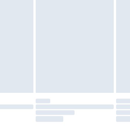
es doivent également être essayées en
n, y compris le linge de lit, les matelas, les
 être inutilisés et dans leur emballage d'origine
roits statutaires.
ité de notre politique de retour.