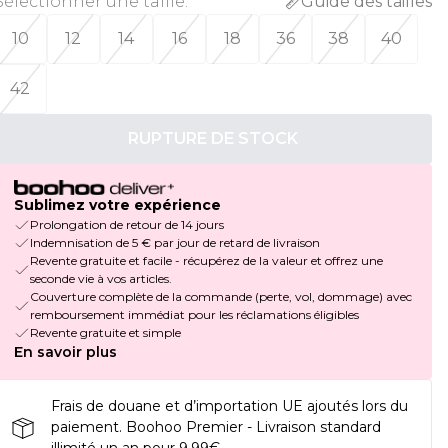
Sélectionner une taille
:
Guide des tailles
10
12
14
16
18
36
38
40
42
RUPTURE DE STOCK
Sublimez votre expérience
Prolongation de retour de 14 jours
Indemnisation de 5 € par jour de retard de livraison
Revente gratuite et facile - récupérez de la valeur et offrez une
seconde vie à vos articles.
Couverture complète de la commande (perte, vol, dommage) avec
remboursement immédiat pour les réclamations éligibles
Revente gratuite et simple
En savoir plus
Frais de douane et d’importation UE ajoutés lors du
paiement. Boohoo Premier - Livraison standard