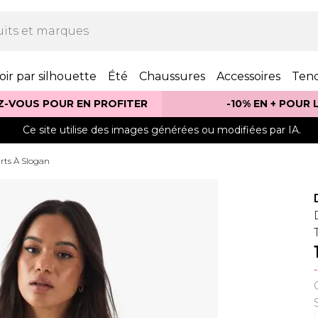
oir par silhouette
Été
Chaussures
Accessoires
Ten
Z-VOUS POUR EN PROFITER
-10% EN + POUR
Ce site utilise des images générées ou modifiées par IA.
rts À Slogan