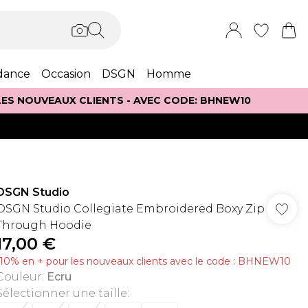
dance
Occasion
DSGN
Homme
 LES NOUVEAUX CLIENTS - AVEC CODE: BHNEW10
DSGN Studio
DSGN Studio Collegiate Embroidered Boxy Zip
Through Hoodie
17,00 €
-10% en + pour les nouveaux clients avec le code : BHNEW10
Couleur
:
Ecru
Sélectionner une taille
: