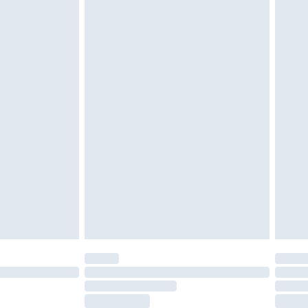
vent être non portés, non lavés et porter leurs
es doivent également être essayées en
n, y compris le linge de lit, les matelas, les
 être inutilisés et dans leur emballage d'origine
roits statutaires.
ité de notre politique de retour.