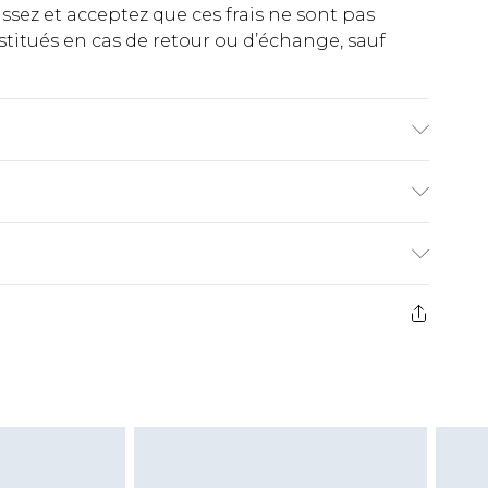
ez et acceptez que ces frais ne sont pas
titués en cas de retour ou d’échange, sauf
le en machine. Le mannequin porte une taille
€2.99
ez de 21 jours à compter de la réception pour
€9.99
e avant 14h)
z un retour, la somme de 5.99€ vous sera
€2.99
s pas rembourser les masques tendance, les
gs, les jouets pour adultes, les maillots de
e d'hygiène est endommagé ou endommagé.