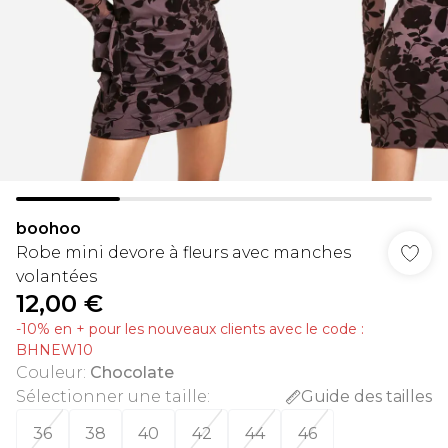
boohoo
Robe mini devore à fleurs avec manches
volantées
12,00 €
-10% en + pour les nouveaux clients avec le code :
BHNEW10
Couleur
:
Chocolate
Sélectionner une taille
:
Guide des tailles
36
38
40
42
44
46