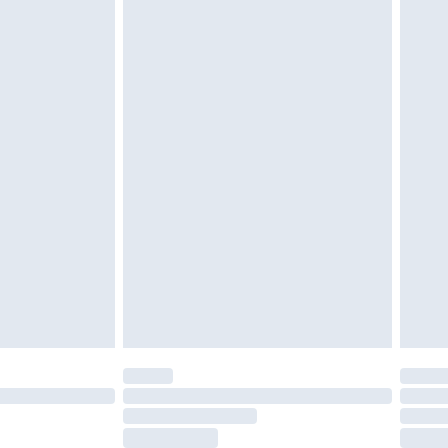
vent être non portés, non lavés et porter leurs
es doivent également être essayées en
n, y compris le linge de lit, les matelas, les
 être inutilisés et dans leur emballage d'origine
roits statutaires.
ité de notre politique de retour.