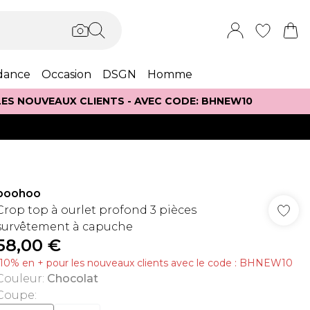
dance
Occasion
DSGN
Homme
 LES NOUVEAUX CLIENTS - AVEC CODE: BHNEW10
boohoo
Crop top à ourlet profond 3 pièces
survêtement à capuche
58,00 €
-10% en + pour les nouveaux clients avec le code : BHNEW10
Couleur
:
Chocolat
Coupe
: