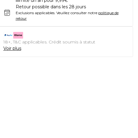
illimité un an pour 9,99€
Retour possible dans les 28 jours
Exclusions applicables.
Veuillez consulter notre
politique de
retour
18+, T&C applicables. Crédit soumis à statut
Voir plus