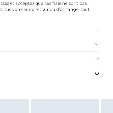
ez et acceptez que ces frais ne sont pas
titués en cas de retour ou d’échange, sauf
ter Machine wash. Model wears size 10.
€2.99
ez de 21 jours à compter de la réception pour
€9.99
e avant 14h)
z un retour, la somme de 5.99€ vous sera
€2.99
s pas rembourser les masques tendance, les
gs, les jouets pour adultes, les maillots de
e d'hygiène est endommagé ou endommagé.