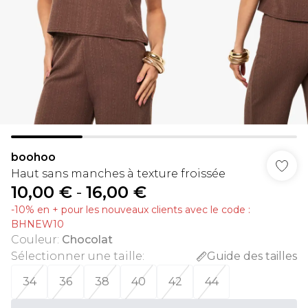
boohoo
Haut sans manches à texture froissée
10,00 €
-
16,00 €
-10% en + pour les nouveaux clients avec le code :
BHNEW10
Couleur
:
Chocolat
Sélectionner une taille
:
Guide des tailles
34
36
38
40
42
44