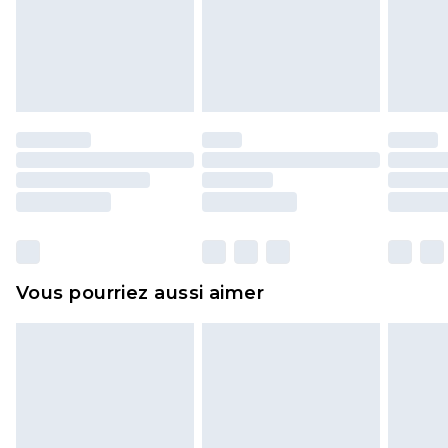
pour adultes, les maillots de bain ou la lingerie si
l'opercule d'hygiène est endommagé ou
endommagé.
Les chaussures et/ou vêtements doivent être non
portés, non lavés et porter leurs étiquettes
d'origine. Les chaussures doivent également être
essayées en intérieur. Les articles pour la maison,
y compris le linge de lit, les matelas, les
surmatelas et les oreillers, doivent être inutilisés
et dans leur emballage d'origine non ouvert. Ceci
Vous pourriez aussi aimer
n'affecte pas vos droits statutaires.
Cliquez
ici
pour consulter l'intégralité de notre
politique de retour.