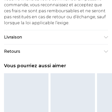
commande, vous reconnaissez et acceptez que
ces frais ne sont pas remboursables et ne seront
pas restitués en cas de retour ou d’échange, sauf
lorsque la loi applicable l’exige.
Livraison
Livraison standard France
€2.99
Retours
Jusqu'à 7 jours ouvrables
Un problème survient ? Vous disposez de 21 jours
Livraison express France
€9.99
Vous pourriez aussi aimer
à compter de la réception pour nous retourner
Jusqu'à 2 jours ouvrables (commande avant
un article.
14h)
Veuillez noter que si vous effectuez un retour, la
Evri Parcel Shop
€2.99
somme de 5.99€ vous sera demandée.
Jusqu'à 7 jours ouvrables
Veuillez noter que nous ne pouvons pas
rembourser les masques tendance, les
cosmétiques, les bijoux pour piercings, les jouets