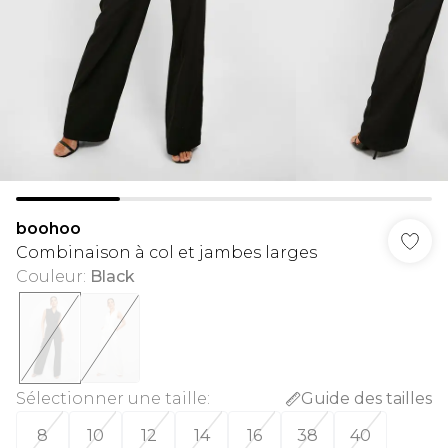
boohoo
Combinaison à col et jambes larges
Couleur
:
Black
Sélectionner une taille
:
Guide des tailles
8
10
12
14
16
38
40