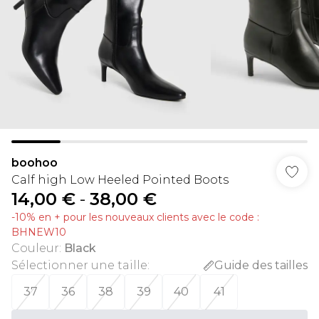
boohoo
Calf high Low Heeled Pointed Boots
14,00 €
-
38,00 €
-10% en + pour les nouveaux clients avec le code :
BHNEW10
Couleur
:
Black
Sélectionner une taille
:
Guide des tailles
37
36
38
39
40
41