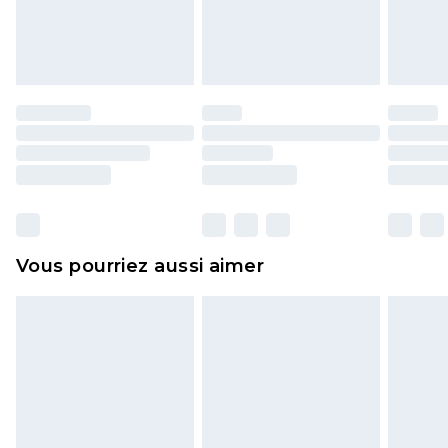
l'opercule d'hygiène est endommagé ou
endommagé.
Les chaussures et/ou vêtements doivent être non
portés, non lavés et porter leurs étiquettes
d'origine. Les chaussures doivent également être
essayées en intérieur. Les articles pour la maison,
y compris le linge de lit, les matelas, les
surmatelas et les oreillers, doivent être inutilisés
et dans leur emballage d'origine non ouvert. Ceci
Vous pourriez aussi aimer
n'affecte pas vos droits statutaires.
Cliquez
ici
pour consulter l'intégralité de notre
politique de retour.