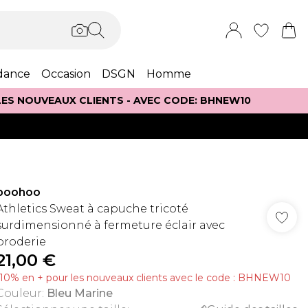
dance
Occasion
DSGN
Homme
 LES NOUVEAUX CLIENTS - AVEC CODE: BHNEW10
boohoo
Athletics Sweat à capuche tricoté
surdimensionné à fermeture éclair avec
broderie
21,00 €
-10% en + pour les nouveaux clients avec le code : BHNEW10
Couleur
:
Bleu Marine