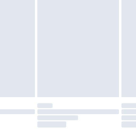
es doivent également être essayées en
n, y compris le linge de lit, les matelas, les
 être inutilisés et dans leur emballage d'origine
roits statutaires.
ité de notre politique de retour.