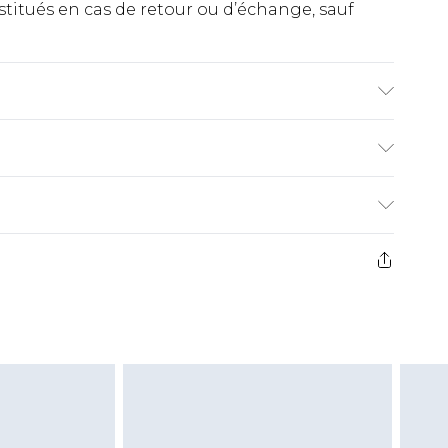
titués en cas de retour ou d’échange, sauf
ine. Le mannequin porte du M
€2.99
ez de 21 jours à compter de la réception pour
€9.99
e avant 14h)
z un retour, la somme de 5.99€ vous sera
€2.99
s pas rembourser les masques tendance, les
gs, les jouets pour adultes, les maillots de
e d'hygiène est endommagé ou endommagé.
vent être non portés, non lavés et porter leurs