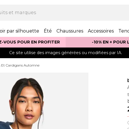
oir par silhouette
Été
Chaussures
Accessoires
Ten
Z-VOUS POUR EN PROFITER
-10% EN + POUR
Ce site utilise des images générées ou modifiées par IA.
s Et Cardigans Automne