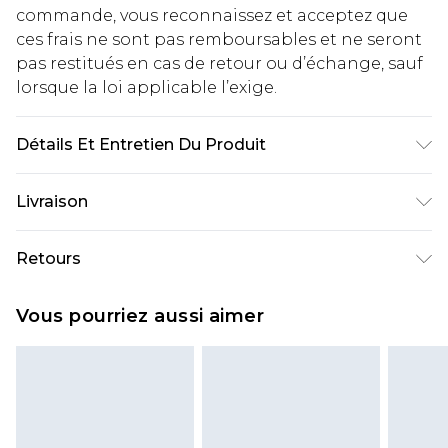
commande, vous reconnaissez et acceptez que
ces frais ne sont pas remboursables et ne seront
pas restitués en cas de retour ou d’échange, sauf
lorsque la loi applicable l’exige.
Détails Et Entretien Du Produit
60% Coton 40% Polyester. Lavable en machine.
Livraison
Livraison standard France
€2.99
Retours
Jusqu'à 7 jours ouvrables
Un problème survient ? Vous disposez de 21 jours
Livraison express France
€9.99
Vous pourriez aussi aimer
à compter de la réception pour nous retourner
Jusqu'à 2 jours ouvrables (commande avant
un article.
14h)
Veuillez noter que si vous effectuez un retour, la
Evri Parcel Shop
€2.99
somme de 5.99€ vous sera demandée.
Jusqu'à 7 jours ouvrables
Veuillez noter que nous ne pouvons pas