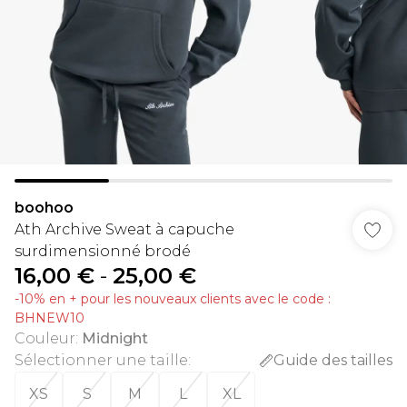
boohoo
Ath Archive Sweat à capuche
surdimensionné brodé
16,00 €
-
25,00 €
-10% en + pour les nouveaux clients avec le code :
BHNEW10
Couleur
:
Midnight
Sélectionner une taille
:
Guide des tailles
XS
S
M
L
XL