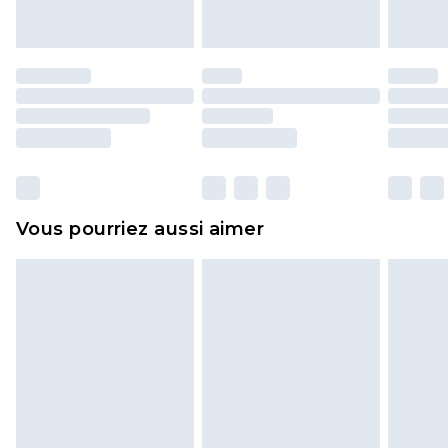
endommagé.
Les chaussures et/ou vêtements doivent être non
portés, non lavés et porter leurs étiquettes
d'origine. Les chaussures doivent également être
essayées en intérieur. Les articles pour la maison,
y compris le linge de lit, les matelas, les
surmatelas et les oreillers, doivent être inutilisés
et dans leur emballage d'origine non ouvert. Ceci
Vous pourriez aussi aimer
n'affecte pas vos droits statutaires.
Cliquez
ici
pour consulter l'intégralité de notre
politique de retour.