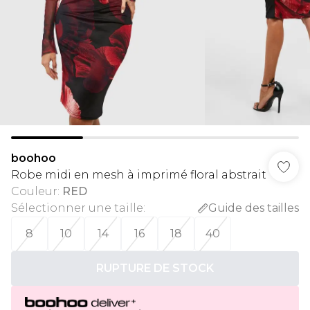
boohoo
Robe midi en mesh à imprimé floral abstrait
Couleur
:
RED
Sélectionner une taille
:
Guide des tailles
8
10
14
16
18
40
RUPTURE DE STOCK