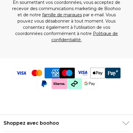
Pantalons de grossesse
Indispensables Tall
En soumettant vos coordonnées, vous acceptez de
Dorothy Perkins
Tops de grossesse
Mailles Tall
Nos marques préférées
recevoir des communications marketing de Boohoo
Oasis
Jupes de grossesse
boohoo
et de notre
famille de marques
par e-mail. Vous
Coast
Manteaux de grossesse
Activewear
Coast
pouvez vous désabonner à tout moment. Vous
Karen Millen
Pyjamas de grossesse
Tout afficher Activewear
Dorothy Perkins
consentez également à l'utilisation de vos
Loom Archives
Lingerie de grossesse
T-shirts et débardeurs
Oasis
coordonnées conformément à notre
Politique de
Leggings de grossesse
Sweats et hoodies
confidentialité.
Maillots de bain de grossesse
Survêtements
Robes par prix
Joggings
10 € et moins
Nos marques préférées
Shorts
10 € – 20 €
boohoo
Vestes
20 € – 30 €
Dorothy Perkins
Accessoires
30 € – 50 €
Oasis
Plus de 50 €
Chaussures homme
Baskets et baskets montantes
Sandales et claquettes
Chaussures et mocassins
Accessoires homme
Bijoux et montres
Shoppez avec boohoo
Lunettes de soleil