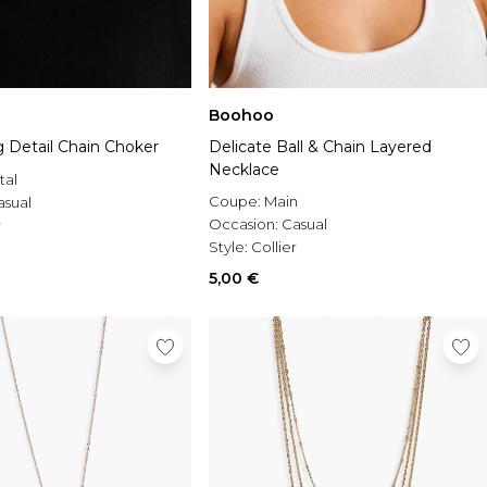
Boohoo
g Detail Chain Choker
Delicate Ball & Chain Layered
Necklace
tal
Coupe:
Main
asual
Occasion:
Casual
r
Style:
Collier
5,00 €