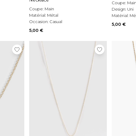
Necklace
Coupe:
Mai
Coupe:
Main
Design:
Uni
Matérial:
Métal
Matérial:
Mé
Occasion:
Casual
5,00 €
5,00 €