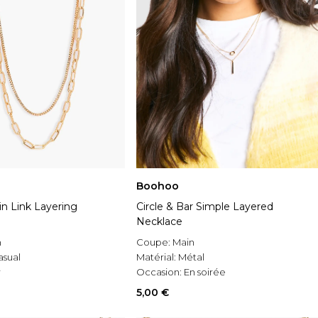
Boohoo
n Link Layering
Circle & Bar Simple Layered
Necklace
n
Coupe:
Main
asual
Matérial:
Métal
r
Occasion:
En soirée
5,00 €