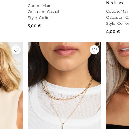
Necklace
Coupe:
Main
Coupe:
Mai
Occasion:
Casual
Occasion:
C
Style:
Collier
Style:
Collie
5,00 €
4,00 €