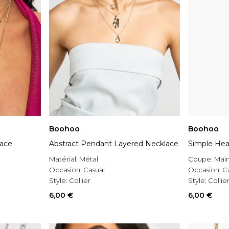
Boohoo
Boohoo
ace
Abstract Pendant Layered Necklace
Simple Hea
Matérial:
Métal
Coupe:
Mai
Occasion:
Casual
Occasion:
C
Style:
Collier
Style:
Collie
6,00 €
6,00 €