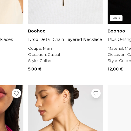
Plus
Boohoo
Boohoo
klaces
Drop Detail Chain Layered Necklace
Plus O-Rin
Coupe:
Main
Matérial:
Mé
Occasion:
Casual
Occasion:
C
Style:
Collier
Style:
Collie
5,00 €
12,00 €