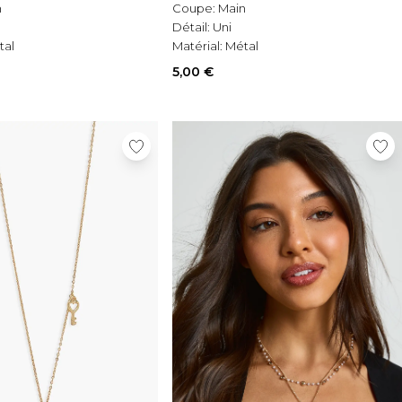
n
Coupe:
Main
Détail:
Uni
tal
Matérial:
Métal
5,00 €