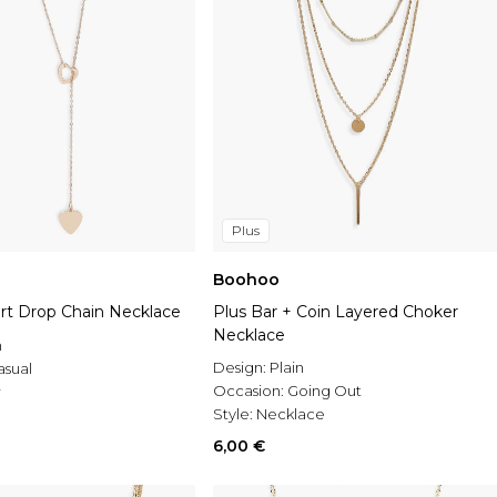
Plus
Boohoo
rt Drop Chain Necklace
Plus Bar + Coin Layered Choker
Necklace
n
Design:
Plain
asual
Occasion:
Going Out
r
Style:
Necklace
6,00 €