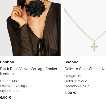
Boohoo
Boohoo
Black Rose Velvet Corsage Choker
Delicate Cross Choker N
Necklace
Design:
Uni
Coupe:
Main
Détail:
Basique
Occasion:
Going Out
Occasion:
Casual
Style:
Choker
4,00 €
6,00 €