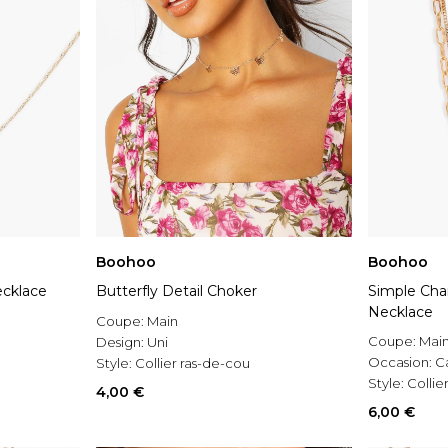
Boohoo
Boohoo
ecklace
Butterfly Detail Choker
Simple Chai
Necklace
Coupe:
Main
Coupe:
Mai
Design:
Uni
Occasion:
C
Style:
Collier ras-de-cou
Style:
Collie
4,00 €
6,00 €