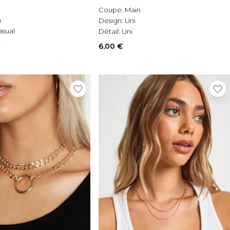
Coupe:
Main
n
Design:
Uni
asual
Détail:
Uni
r
6,00 €