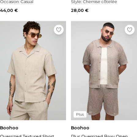
Occasion:
Casual
Style:
Chemise côtelée
44,00 €
28,00 €
Plus
Boohoo
Boohoo
Oversized Textured Short
Plus Oversized Boxy Open