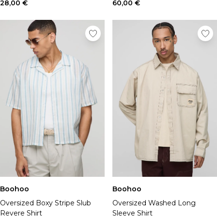
Chapeaux, gants et écharpes
28,00 €
60,00 €
Sous-vêtements
Chaussettes
Sacs et portefeuilles
Ceintures
Shoppez par collection
BOOHOOMAN | Ronaldinho
BOOHOOMAN | Patrice Evra
Vacances
Common Pace
Training Dept
One More Rep
Indispensables
Tenues De Soirée
Boohoo
Boohoo
Oversized Boxy Stripe Slub
Oversized Washed Long
Revere Shirt
Sleeve Shirt