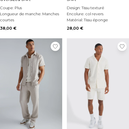
Coupe:
Plus
Design:
Tissu texturé
Longueur de manche:
Manches
Encolure:
col revers
courtes
Matérial:
Tissu éponge
Style:
Chemise à manches
38,00 €
28,00 €
courtes