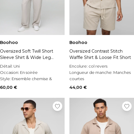
Boohoo
Boohoo
Oversized Soft Twill Short
Oversized Contrast Stitch
Sleeve Shirt & Wide Leg
Waffle Shirt & Loose Fit Short
Trouser Set
Détail:
Uni
Encolure:
col revers
Occasion:
En soirée
Longueur de manche:
Manches
Style:
Ensemble chemise &
courtes
pantalons
Occasion:
Casual
60,00 €
44,00 €