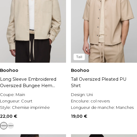
Tall
Boohoo
Boohoo
Long Sleeve Embroidered
Tall Oversized Pleated PU
Oversized Bungee Hem
Shirt
Poplin Shirt
Coupe:
Main
Design:
Uni
Longueur:
Court
Encolure:
col revers
Style:
Chemise imprimée
Longueur de manche:
Manches
courtes
22,00 €
19,00 €