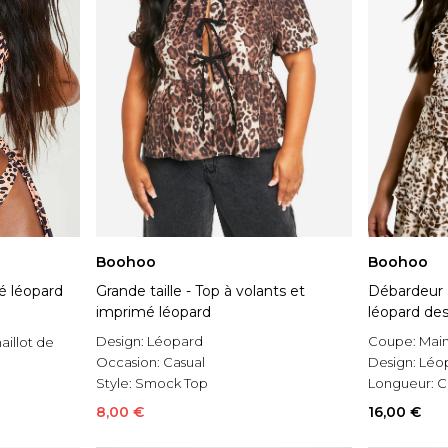
Boohoo
Boohoo
é léopard
Grande taille - Top à volants et
Débardeur 
imprimé léopard
léopard de
Design:
Léopard
Coupe:
Mai
aillot de
Occasion:
Casual
Design:
Léo
Style:
Smock Top
Longueur:
C
8,00 €
16,00 €