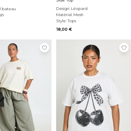
Side Top
Design:
Léopard
l bateau
Matérial:
Mesh
sh
Style:
Tops
18,00 €