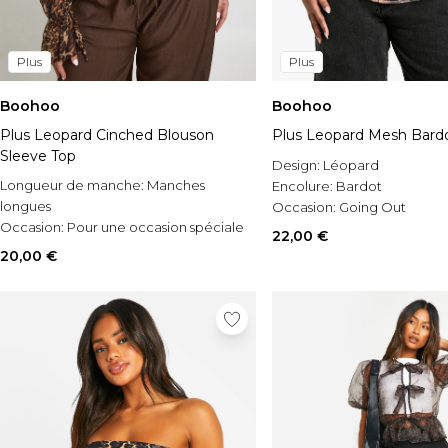
Plus
Plus
Boohoo
Boohoo
Plus Leopard Cinched Blouson
Plus Leopard Mesh Bard
Sleeve Top
Design:
Léopard
Longueur de manche:
Manches
Encolure:
Bardot
longues
Occasion:
Going Out
Occasion:
Pour une occasion spéciale
22,00 €
Style:
Tops
20,00 €