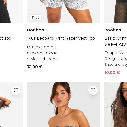
Plus
Boohoo
Boohoo
ot Top
Plus Leopard Print Racer Vest Top
Basic Anim
Sleeve Asy
Matérial:
Coton
Coupe:
Mai
Occasion:
Casual
Design:
Léo
Style:
Débardeur
Encolure:
as
12,00 €
10,00 €