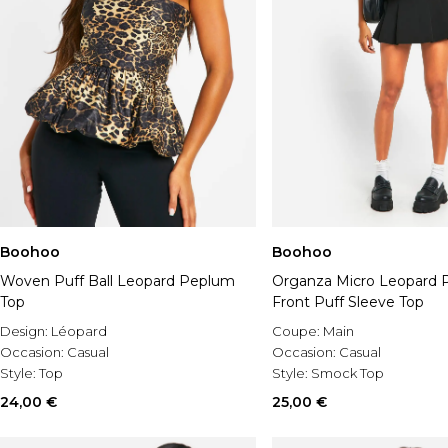
Boohoo
Boohoo
Woven Puff Ball Leopard Peplum
Organza Micro Leopard Pr
Top
Front Puff Sleeve Top
Design:
Léopard
Coupe:
Main
Occasion:
Casual
Occasion:
Casual
Style:
Top
Style:
Smock Top
24,00 €
25,00 €