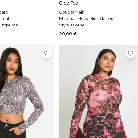
Crop Top
pard
Coupe:
Main
asual
Matérial:
Mousseline de soie
 imprimé
Style:
Blouse
20,00 €