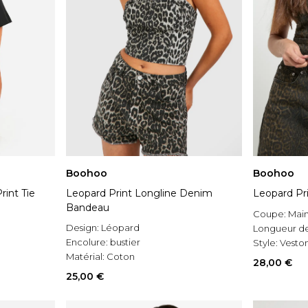
Boohoo
Boohoo
int Tie
Leopard Print Longline Denim
Leopard Pr
Bandeau
Coupe:
Mai
Design:
Léopard
Longueur d
Encolure:
bustier
Style:
Vesto
Matérial:
Coton
28,00 €
25,00 €