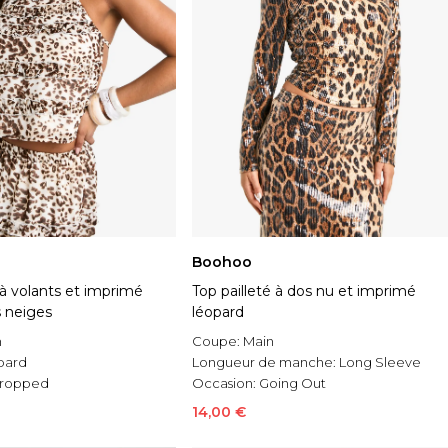
Boohoo
à volants et imprimé
Top pailleté à dos nu et imprimé
s neiges
léopard
n
Coupe:
Main
pard
Longueur de manche:
Long Sleeve
ropped
Occasion:
Going Out
14,00 €