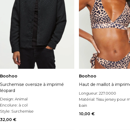
Boohoo
Boohoo
Surchemise oversize à imprimé
Haut de maillot à imprim
léopard
Longueur:
227.0000
Design:
Animal
Matérial:
Tissu jersey pour m
Encolure:
à col
bain
Style:
Surchemise
Style:
Plunge Bikini Top
10,00 €
32,00 €