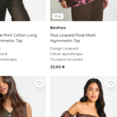
Plus
Boohoo
al Print Cotton Long
Plus Leopard Floral Mesh
mmetric Top
Asymmetric Top
n
Design:
Léopard
pard
Détail:
asymétrique
ymétrique
Occasion:
En soirée
22,00 €