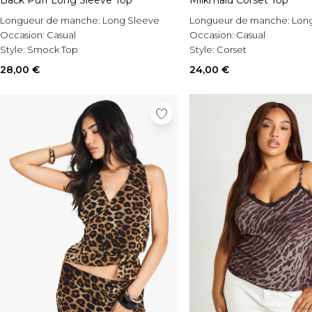
Back Puff Long Sleeve Top
Milkmaid Corset Top
Longueur de manche:
Long Sleeve
Longueur de manche:
Lon
Occasion:
Casual
Occasion:
Casual
Style:
Smock Top
Style:
Corset
28,00 €
24,00 €