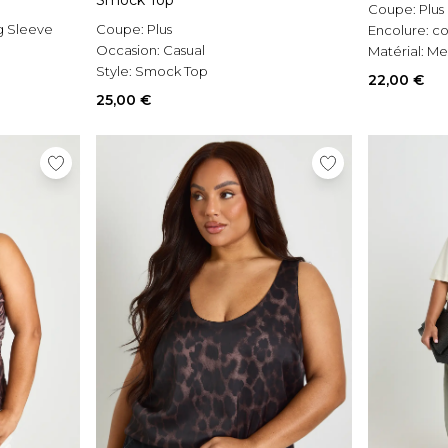
Smock Top
Coupe:
Plus
g Sleeve
Coupe:
Plus
Encolure:
co
Occasion:
Casual
Matérial:
Me
Style:
Smock Top
22,00 €
25,00 €