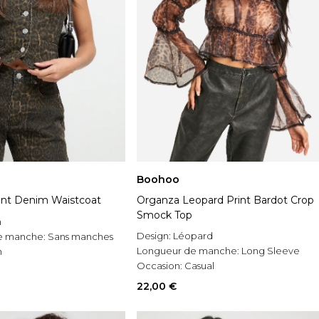
Boohoo
int Denim Waistcoat
Organza Leopard Print Bardot Crop
Smock Top
n
Design:
Léopard
e manche:
Sans manches
Longueur de manche:
Long Sleeve
n
Occasion:
Casual
22,00 €