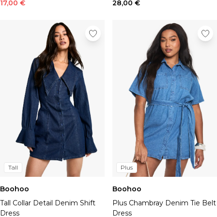
Chapeaux, gants et écharpes
17,00 €
28,00 €
Sous-vêtements
Chaussettes
Sacs et portefeuilles
Ceintures
Shoppez par collection
BOOHOOMAN | Ronaldinho
BOOHOOMAN | Patrice Evra
Vacances
Common Pace
Training Dept
One More Rep
Indispensables
Tenues De Soirée
Tall
Plus
Boohoo
Boohoo
Tall Collar Detail Denim Shift
Plus Chambray Denim Tie Belt
Dress
Dress