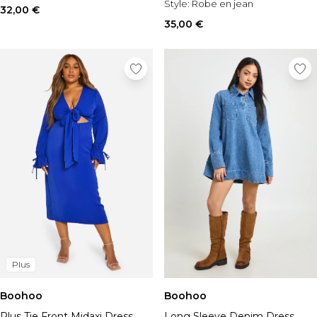
Style:
Robe en jean
longues
32,00 €
35,00 €
Plus
Boohoo
Boohoo
Plus Tie Front Midaxi Dress
Long Sleeve Denim Dress