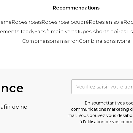
Recommendations
hème
Robes roses
Robes rose poudré
Robes en soie
Rob
tements Teddy
Sacs à main verts
Jupes-shorts noires
T-
Combinaisons marron
Combinaisons ivoire
ance
En soumettant vos coo
 afin de ne
communications marketing d
mail. Vous pouvez vous désab
à l'utilisation de vos c