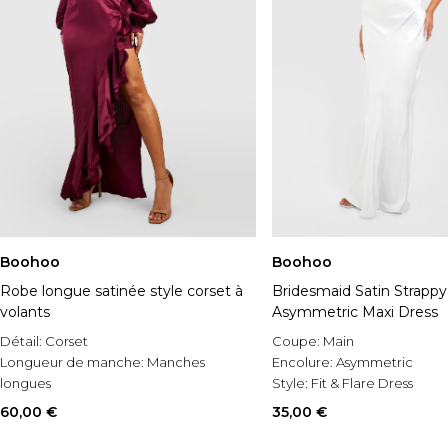
Boohoo
Boohoo
Robe longue satinée style corset à
Bridesmaid Satin Strappy
volants
Asymmetric Maxi Dress
Détail:
Corset
Coupe:
Main
Longueur de manche:
Manches
Encolure:
Asymmetric
longues
Style:
Fit & Flare Dress
Matérial:
Satin
60,00 €
35,00 €