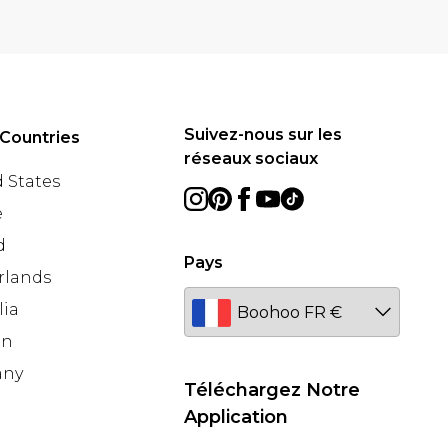
Suivez-nous sur les
Countries
réseaux sociaux
 States
e
d
Pays
rlands
lia
en
any
Téléchargez Notre
Application