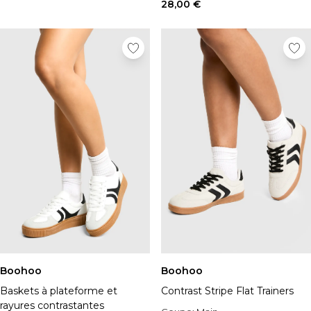
Chapeaux, gants et écharpes
28,00 €
Sous-vêtements
Chaussettes
Sacs et portefeuilles
Ceintures
Shoppez par collection
BOOHOOMAN | Ronaldinho
BOOHOOMAN | Patrice Evra
Vacances
Common Pace
Training Dept
One More Rep
Indispensables
Tenues De Soirée
Boohoo
Boohoo
Baskets à plateforme et
Contrast Stripe Flat Trainers
rayures contrastantes