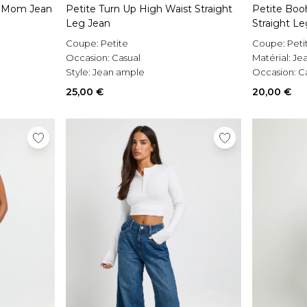
t Mom Jean
Petite Turn Up High Waist Straight
Petite Boo
Leg Jean
Straight L
Coupe:
Petite
Coupe:
Peti
Occasion:
Casual
Matérial:
Je
Style:
Jean ample
Occasion:
C
25,00 €
20,00 €