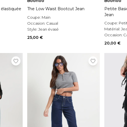
Boohoo
Boohoo
e élastiquée
The Low Waist Bootcut Jean
Petite Bas
Jean
Coupe:
Main
Coupe:
Peti
Occasion:
Casual
Matérial:
Je
Style:
Jean évasé
Occasion:
C
25,00 €
20,00 €