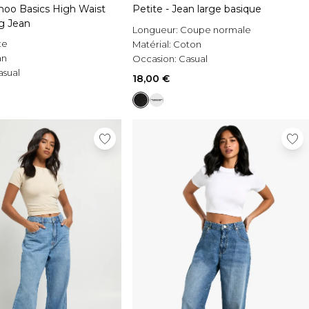
hoo Basics High Waist
Petite - Jean large basique
eg Jean
Longueur:
Coupe normale
te
Matérial:
Coton
an
Occasion:
Casual
asual
18,00 €