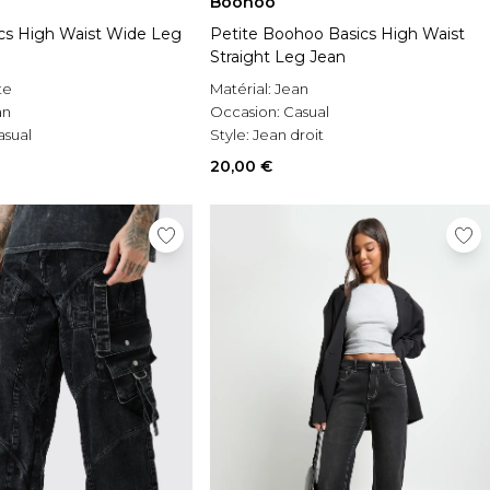
Boohoo
ics High Waist Wide Leg
Petite Boohoo Basics High Waist
Straight Leg Jean
te
Matérial:
Jean
an
Occasion:
Casual
asual
Style:
Jean droit
20,00 €