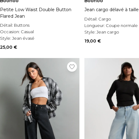
Boohoo
Boohoo
Petite Low Waist Double Button
Jean cargo délavé à taill
Flared Jean
Détail:
Cargo
Détail:
Buttons
Longueur:
Coupe normale
Occasion:
Casual
Style:
Jean cargo
Style:
Jean évasé
19,00 €
25,00 €