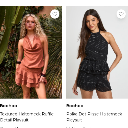
Chapeaux, gants et écharpes
Sous-vêtements
Chaussettes
Sacs et portefeuilles
Ceintures
Shoppez par collection
BOOHOOMAN | Ronaldinho
BOOHOOMAN | Patrice Evra
Vacances
Common Pace
Training Dept
One More Rep
Indispensables
Tenues De Soirée
Boohoo
Boohoo
Polka Dot Plisse Halterneck
Textured Halterneck Ruffle
Playsuit
Detail Playsuit