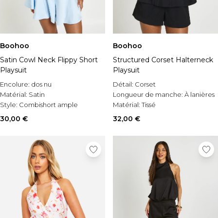
Boohoo
Boohoo
Satin Cowl Neck Flippy Short
Structured Corset Halterneck
Playsuit
Playsuit
Encolure:
dos nu
Détail:
Corset
Matérial:
Satin
Longueur de manche:
À lanières
Style:
Combishort ample
Matérial:
Tissé
30,00 €
32,00 €