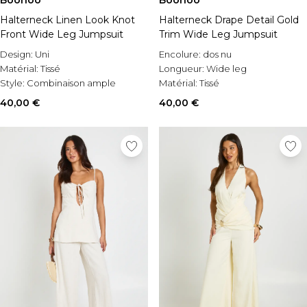
Boohoo
Boohoo
Halterneck Linen Look Knot
Halterneck Drape Detail Gold
Front Wide Leg Jumpsuit
Trim Wide Leg Jumpsuit
Design:
Uni
Encolure:
dos nu
Matérial:
Tissé
Longueur:
Wide leg
Style:
Combinaison ample
Matérial:
Tissé
40,00 €
40,00 €