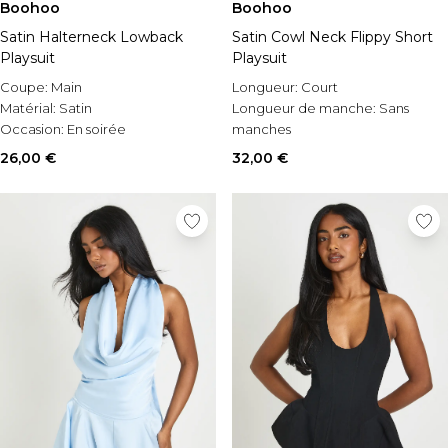
Boohoo
Boohoo
Satin Halterneck Lowback
Satin Cowl Neck Flippy Short
Playsuit
Playsuit
Coupe:
Main
Longueur:
Court
Matérial:
Satin
Longueur de manche:
Sans
Occasion:
En soirée
manches
Style:
Combishort ample
26,00 €
32,00 €