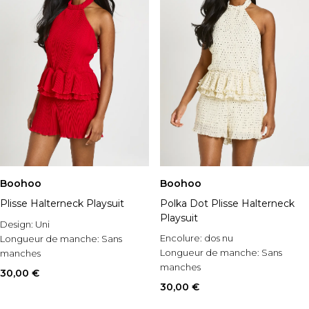
Boohoo
Boohoo
Plisse Halterneck Playsuit
Polka Dot Plisse Halterneck
Playsuit
Design:
Uni
Encolure:
dos nu
Longueur de manche:
Sans
Longueur de manche:
Sans
manches
manches
Occasion:
En soirée
30,00 €
Style:
Combishort ample
30,00 €