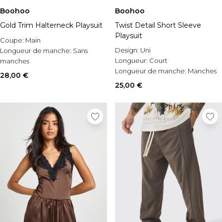
Boohoo
Boohoo
Gold Trim Halterneck Playsuit
Twist Detail Short Sleeve
Playsuit
Coupe:
Main
Design:
Uni
Longueur de manche:
Sans
Longueur:
Court
manches
Longueur de manche:
Manches
Style:
Combishort de tailleur
28,00 €
courtes
25,00 €