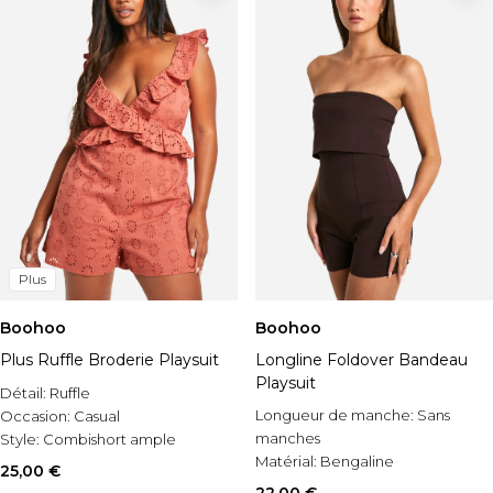
Plus
Boohoo
Boohoo
Plus Ruffle Broderie Playsuit
Longline Foldover Bandeau
Playsuit
Détail:
Ruffle
Longueur de manche:
Sans
Occasion:
Casual
manches
Style:
Combishort ample
Matérial:
Bengaline
25,00 €
Occasion:
Casual