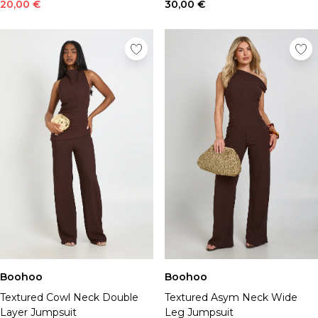
Chapeaux, gants et écharpes
20,00 €
30,00 €
Sous-vêtements
Chaussettes
Sacs et portefeuilles
Ceintures
Shoppez par collection
BOOHOOMAN | Ronaldinho
BOOHOOMAN | Patrice Evra
Vacances
Common Pace
Training Dept
One More Rep
Indispensables
Tenues De Soirée
Boohoo
Boohoo
Textured Cowl Neck Double
Textured Asym Neck Wide
Layer Jumpsuit
Leg Jumpsuit