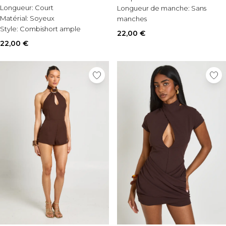
Longueur:
Court
Longueur de manche:
Sans
Matérial:
Soyeux
manches
Style:
Combishort ample
Occasion:
De jour comme de
22,00 €
nuit
22,00 €