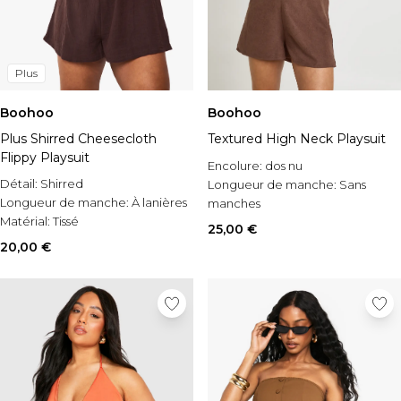
Plus
Boohoo
Boohoo
Plus Shirred Cheesecloth
Textured High Neck Playsuit
Flippy Playsuit
Encolure:
dos nu
Détail:
Shirred
Longueur de manche:
Sans
Longueur de manche:
À lanières
manches
Matérial:
Tissé
Occasion:
Casual
25,00 €
20,00 €