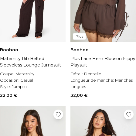
Plus
Boohoo
Boohoo
Maternity Rib Belted
Plus Lace Hem Blouson Flippy
Sleeveless Lounge Jumpsuit
Playsuit
Coupe:
Maternity
Détail:
Dentelle
Occasion:
Casual
Longueur de manche:
Manches
Style:
Jumpsuit
longues
Style:
Combinaison
22,00 €
32,00 €