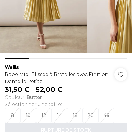
Wallis
Robe Midi Plissée à Bretelles avec Finition
Dentelle Petite
31,50 €
-
52,00 €
Couleur
:
Butter
Sélectionner une taille
:
8
10
12
14
16
20
46
RUPTURE DE STOCK