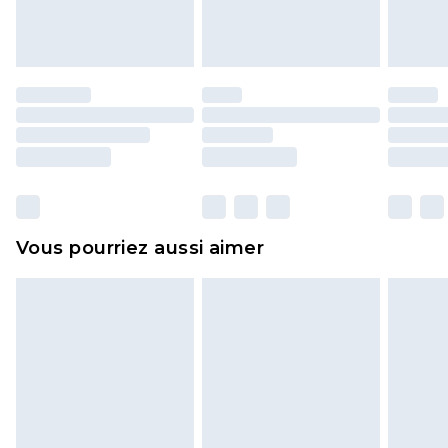
l'opercule d'hygiène est endommagé ou
endommagé.
Les chaussures et/ou vêtements doivent être non
portés, non lavés et porter leurs étiquettes
d'origine. Les chaussures doivent également être
essayées en intérieur. Les articles pour la maison,
y compris le linge de lit, les matelas, les
surmatelas et les oreillers, doivent être inutilisés
et dans leur emballage d'origine non ouvert. Ceci
Vous pourriez aussi aimer
n'affecte pas vos droits statutaires.
Cliquez
ici
pour consulter l'intégralité de notre
politique de retour.