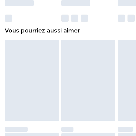
y compris le linge de lit, les matelas, les
surmatelas et les oreillers, doivent être inutilisés
et dans leur emballage d'origine non ouvert. Ceci
Vous pourriez aussi aimer
n'affecte pas vos droits statutaires.
Cliquez
ici
pour consulter l'intégralité de notre
politique de retour.