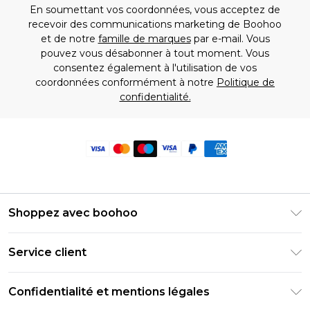
En soumettant vos coordonnées, vous acceptez de
recevoir des communications marketing de Boohoo
et de notre
famille de marques
par e-mail. Vous
pouvez vous désabonner à tout moment. Vous
consentez également à l'utilisation de vos
coordonnées conformément à notre
Politique de
confidentialité.
Shoppez avec boohoo
Livraison Club Premier
Service client
Guide des tailles
Retournez votre commande
PayPal
Confidentialité et mentions légales
Foire Aux Questions
Clearpay