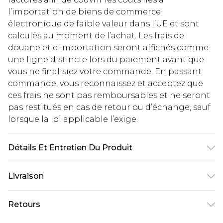
l’importation de biens de commerce
électronique de faible valeur dans l’UE et sont
calculés au moment de l’achat. Les frais de
douane et d’importation seront affichés comme
une ligne distincte lors du paiement avant que
vous ne finalisiez votre commande. En passant
commande, vous reconnaissez et acceptez que
ces frais ne sont pas remboursables et ne seront
pas restitués en cas de retour ou d’échange, sauf
lorsque la loi applicable l’exige.
Détails Et Entretien Du Produit
100% Polyester. - Lavable en machine. - Le
Livraison
mannequin porte une taille 10, taille
approximative 1m70-1m75.
Livraison standard France
€2.99
Retours
Jusqu'à 7 jours ouvrables