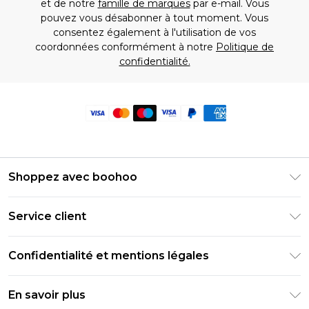
et de notre
famille de marques
par e-mail. Vous
pouvez vous désabonner à tout moment. Vous
consentez également à l'utilisation de vos
coordonnées conformément à notre
Politique de
confidentialité.
Shoppez avec boohoo
Livraison Club Premier
Service client
Guide des tailles
Retournez votre commande
PayPal
Confidentialité et mentions légales
Foire Aux Questions
Clearpay
Politique de confidentialité
Informations de livraison
En savoir plus
Klarna
Conditions générales