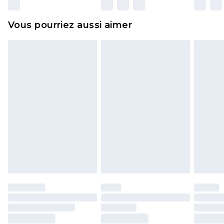
surmatelas et les oreillers, doivent être inutilisés
et dans leur emballage d'origine non ouvert. Ceci
Vous pourriez aussi aimer
n'affecte pas vos droits statutaires.
Cliquez
ici
pour consulter l'intégralité de notre
politique de retour.