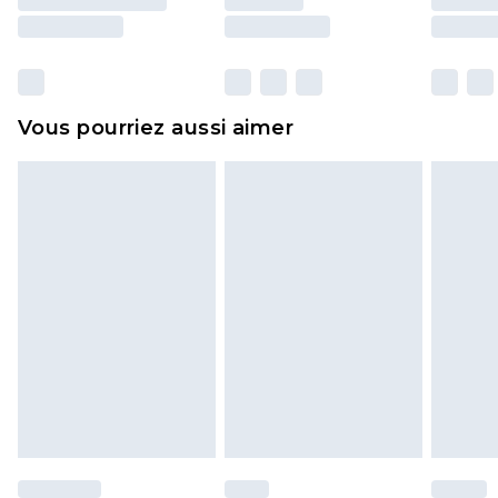
essayées en intérieur. Les articles pour la maison,
y compris le linge de lit, les matelas, les
surmatelas et les oreillers, doivent être inutilisés
et dans leur emballage d'origine non ouvert. Ceci
Vous pourriez aussi aimer
n'affecte pas vos droits statutaires.
Cliquez
ici
pour consulter l'intégralité de notre
politique de retour.