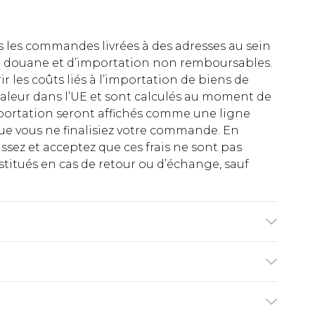
es les commandes livrées à des adresses au sein
 de douane et d’importation non remboursables.
rir les coûts liés à l’importation de biens de
aleur dans l’UE et sont calculés au moment de
importation seront affichés comme une ligne
ue vous ne finalisiez votre commande. En
ez et acceptez que ces frais ne sont pas
titués en cas de retour ou d’échange, sauf
hanne, Doublure : 95% Polyester, 5% Élasthanne,
te une taille UK Small. Taille du mannequin
€2.99