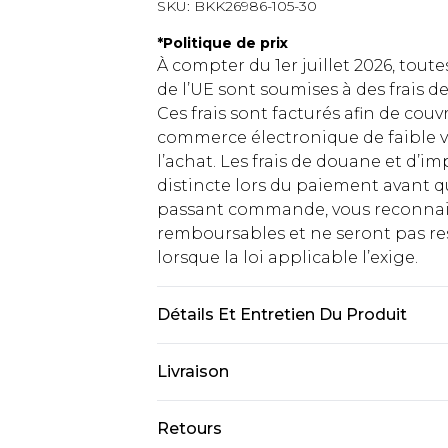
SKU:
BKK26986-105-30
*
Politique de prix
À compter du 1er juillet 2026, tout
de l’UE sont soumises à des frais
Ces frais sont facturés afin de couv
commerce électronique de faible v
l’achat. Les frais de douane et d’
distincte lors du paiement avant q
passant commande, vous reconnaiss
remboursables et ne seront pas res
lorsque la loi applicable l’exige.
Détails Et Entretien Du Produit
Principal : 95% Polyester, 5% Élast
Livraison
laver à l'envers, Le mannequin por
1m75.
Livraison standard France
Retours
Jusqu'à 7 jours ouvrables