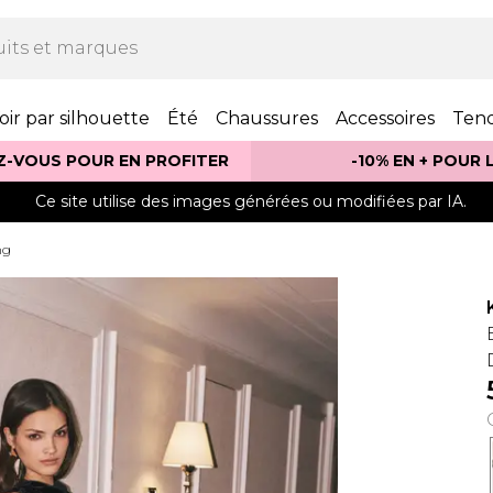
oir par silhouette
Été
Chaussures
Accessoires
Ten
Z-VOUS POUR EN PROFITER
-10% EN + POUR
Ce site utilise des images générées ou modifiées par IA.
ng