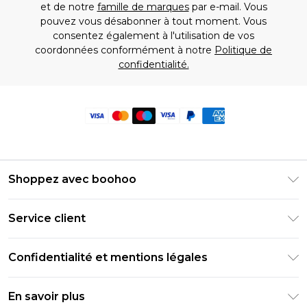
et de notre
famille de marques
par e-mail. Vous
pouvez vous désabonner à tout moment. Vous
consentez également à l'utilisation de vos
coordonnées conformément à notre
Politique de
confidentialité.
Shoppez avec boohoo
Livraison Club Premier
Service client
Guide des tailles
Retournez votre commande
PayPal
Confidentialité et mentions légales
Foire Aux Questions
Clearpay
Politique de confidentialité
Informations de livraison
En savoir plus
Klarna