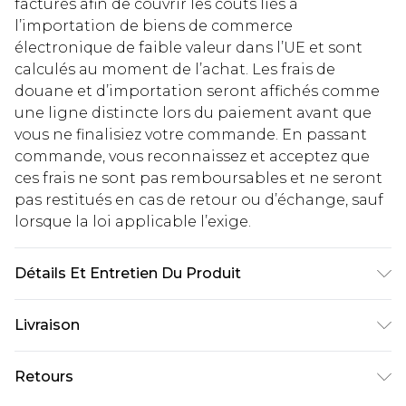
facturés afin de couvrir les coûts liés à
l’importation de biens de commerce
électronique de faible valeur dans l’UE et sont
calculés au moment de l’achat. Les frais de
douane et d’importation seront affichés comme
une ligne distincte lors du paiement avant que
vous ne finalisiez votre commande. En passant
commande, vous reconnaissez et acceptez que
ces frais ne sont pas remboursables et ne seront
pas restitués en cas de retour ou d’échange, sauf
lorsque la loi applicable l’exige.
Détails Et Entretien Du Produit
Composition principale 52% Polyamide Recyclé,
Livraison
48% Polyamide, Garnissage : 90% Duvet, 10%
Plumes. Séchage en tambour à froid séparément
Livraison standard France
€2.99
Retours
pour restaurer l'apparence. Cycle coton à 30
Jusqu'à 7 jours ouvrables