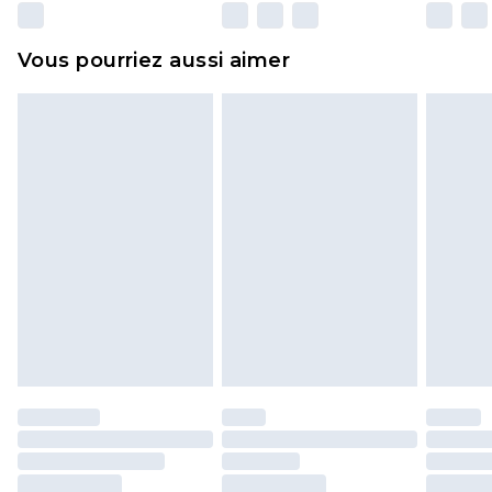
surmatelas et les oreillers, doivent être inutilisés
et dans leur emballage d'origine non ouvert. Ceci
Vous pourriez aussi aimer
n'affecte pas vos droits statutaires.
Cliquez
ici
pour consulter l'intégralité de notre
politique de retour.