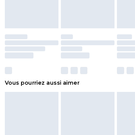
pour adultes, les maillots de bain ou la lingerie si
l'opercule d'hygiène est endommagé ou
endommagé.
Les chaussures et/ou vêtements doivent être non
portés, non lavés et porter leurs étiquettes
d'origine. Les chaussures doivent également être
essayées en intérieur. Les articles pour la maison,
y compris le linge de lit, les matelas, les
surmatelas et les oreillers, doivent être inutilisés
et dans leur emballage d'origine non ouvert. Ceci
Vous pourriez aussi aimer
n'affecte pas vos droits statutaires.
Cliquez
ici
pour consulter l'intégralité de notre
politique de retour.