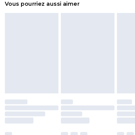
Vous pourriez aussi aimer
n'affecte pas vos droits statutaires.
Cliquez
ici
pour consulter l'intégralité de notre
politique de retour.