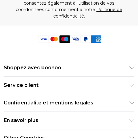
consentez également à l'utilisation de vos
coordonnées conformément à notre
Politique de
confidentialité.
Shoppez avec boohoo
Livraison Club Premier
Service client
Guide des tailles
Retournez votre commande
PayPal
Confidentialité et mentions légales
Foire Aux Questions
Clearpay
Politique de confidentialité
Informations de livraison
En savoir plus
Klarna
Conditions générales
Informations sur les retours
Réduction étudiant - Student Beans
Carrières chez Boohoo
Conditions d'utilisation
Other Countries