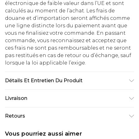
électronique de faible valeur dans l’UE et sont
calculés au moment de l’achat. Les frais de
douane et d’importation seront affichés comme
une ligne distincte lors du paiement avant que
vous ne finalisiez votre commande. En passant
commande, vous reconnaissez et acceptez que
ces frais ne sont pas remboursables et ne seront
pas restitués en cas de retour ou d’échange, sauf
lorsque la loi applicable l’exige.
Détails Et Entretien Du Produit
Tissu principal : 100 % polyester, Doublure : 100 %
Livraison
polyester, Perles : verre, Laver à la main
séparément à l'eau froide avec une lessive non
Livraison standard France
€2.99
Retours
biologique, ne pas utiliser d'eau de Javel, repasser
Jusqu'à 7 jours ouvrables
à température basse sur l'envers, Le mannequin
Un problème survient ? Vous disposez de 21 jours
Livraison express France
€9.99
Vous pourriez aussi aimer
porte une taille UK 8 US 4. Longueur
à compter de la réception pour nous retourner