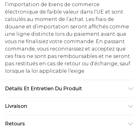
l’importation de biens de commerce
électronique de faible valeur dans l’UE et sont
calculés au moment de l’achat. Les frais de
douane et d’importation seront affichés comme
une ligne distincte lors du paiement avant que
vous ne finalisiez votre commande. En passant
commande, vous reconnaissez et acceptez que
ces frais ne sont pas remboursables et ne seront
pas restitués en cas de retour ou d’échange, sauf
lorsque la loi applicable l’exige.
Détails Et Entretien Du Produit
Principal : 100% Polyester, Doublure : 100%
Livraison
Polyester, Sequin : Plastique. Perles : Verre, Laver à
la main séparément à l'eau froide avec un
Livraison standard France
€2.99
Retours
détergent liquide non biologique, Ne pas
Jusqu'à 7 jours ouvrables
blanchir, Ne pas nettoyer à sec, Repasser à froid
Un problème survient ? Vous disposez de 21 jours