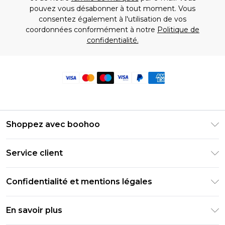
pouvez vous désabonner à tout moment. Vous
consentez également à l'utilisation de vos
coordonnées conformément à notre
Politique de
confidentialité.
Shoppez avec boohoo
Livraison Club Premier
Service client
Guide des tailles
Retournez votre commande
PayPal
Confidentialité et mentions légales
Foire Aux Questions
Clearpay
Politique de confidentialité
Informations de livraison
En savoir plus
Klarna
Conditions générales
Informations sur les retours