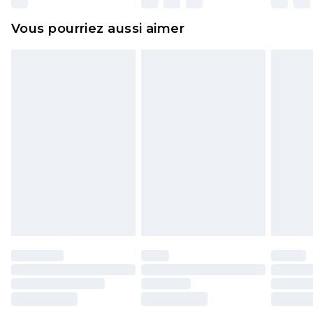
et dans leur emballage d'origine non ouvert. Ceci
Vous pourriez aussi aimer
n'affecte pas vos droits statutaires.
Cliquez
ici
pour consulter l'intégralité de notre
politique de retour.