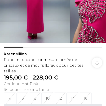
KarenMillen
Robe maxi cape sur mesure ornée de
cristaux et de motifs floraux pour petites
tailles
195,00 €
-
228,00 €
Couleur
:
Hot Pink
Sélectionner une taille
:
4
6
8
10
12
14
16