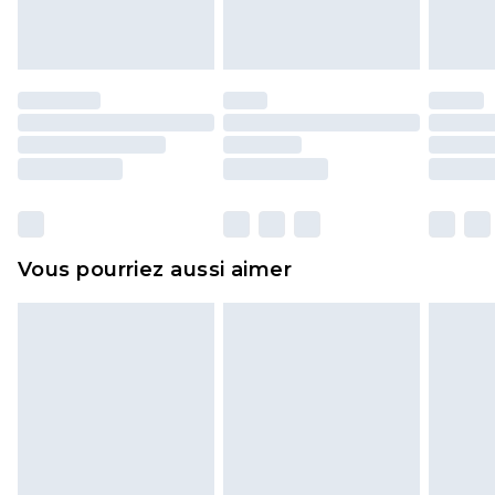
l'opercule d'hygiène est endommagé ou
endommagé.
Les chaussures et/ou vêtements doivent être non
portés, non lavés et porter leurs étiquettes
d'origine. Les chaussures doivent également être
essayées en intérieur. Les articles pour la maison,
y compris le linge de lit, les matelas, les
surmatelas et les oreillers, doivent être inutilisés
et dans leur emballage d'origine non ouvert. Ceci
Vous pourriez aussi aimer
n'affecte pas vos droits statutaires.
Cliquez
ici
pour consulter l'intégralité de notre
politique de retour.