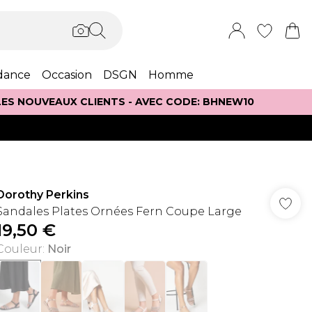
dance
Occasion
DSGN
Homme
 LES NOUVEAUX CLIENTS - AVEC CODE: BHNEW10
Dorothy Perkins
Sandales Plates Ornées Fern Coupe Large
19,50 €
Couleur
:
Noir