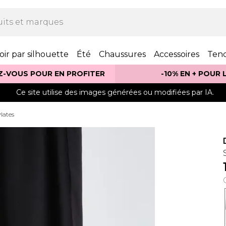
oir par silhouette
Été
Chaussures
Accessoires
Ten
Z-VOUS POUR EN PROFITER
-10% EN + POUR
Ce site utilise des images générées ou modifiées par IA.
lates