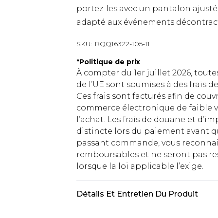
portez-les avec un pantalon ajusté
adapté aux événements décontracté
SKU:
BQQ16322-105-11
*
Politique de prix
À compter du 1er juillet 2026, tout
de l’UE sont soumises à des frais
Ces frais sont facturés afin de couv
commerce électronique de faible v
l’achat. Les frais de douane et d’
distincte lors du paiement avant q
passant commande, vous reconnaiss
remboursables et ne seront pas res
lorsque la loi applicable l’exige.
Détails Et Entretien Du Produit
Tige : Synthétique, Doublure : Synt