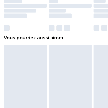
d'origine. Les chaussures doivent également être
essayées en intérieur. Les articles pour la maison,
y compris le linge de lit, les matelas, les
surmatelas et les oreillers, doivent être inutilisés
et dans leur emballage d'origine non ouvert. Ceci
Vous pourriez aussi aimer
n'affecte pas vos droits statutaires.
Cliquez
ici
pour consulter l'intégralité de notre
politique de retour.