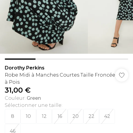
Dorothy Perkins
Robe Midi à Manches Courtes Taille Froncée
à Pois
31,00 €
Couleur
:
Green
Sélectionner une taille
:
8
10
12
16
20
22
42
46