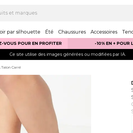
oir par silhouette
Été
Chaussures
Accessoires
Ten
Z-VOUS POUR EN PROFITER
-10% EN + POUR
Ce site utilise des images générées ou modifiées par IA.
 Talon Carré