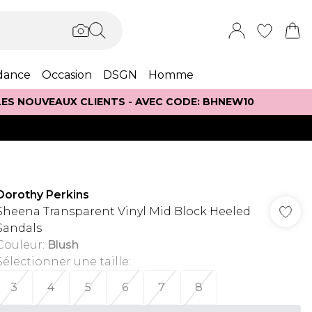
dance
Occasion
DSGN
Homme
 LES NOUVEAUX CLIENTS - AVEC CODE: BHNEW10
Dorothy Perkins
Sheena Transparent Vinyl Mid Block Heeled
Sandals
Couleur
:
Blush
Sélectionner une taille
:
3
4
5
6
7
8