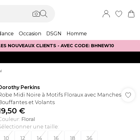
dance
Occasion
DSGN
Homme
 LES NOUVEAUX CLIENTS - AVEC CODE: BHNEW10
l
Dorothy Perkins
Robe Midi Noire à Motifs Floraux avec Manches
Bouffantes et Volants
19,50 €
Couleur
:
Floral
Sélectionner une taille
:
10
12
14
16
18
36