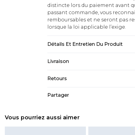
distincte lors du paiement avant q
passant commande, vous reconnaiss
remboursables et ne seront pas res
lorsque la loi applicable l’exige.
Détails Et Entretien Du Produit
Principal : 100% Viscose. Le manneq
Livraison
Livraison standard France
Retours
Jusqu'à 7 jours ouvrables
Un problème survient ? Vous dispos
Partager
Livraison express France
nous retourner un article.
Jusqu'à 2 jours ouvrables (command
Veuillez noter que si vous effectue
Evri Parcel Shop
demandée.
Vous pourriez aussi aimer
Jusqu'à 7 jours ouvrables
Veuillez noter que nous ne pouvon
cosmétiques, les bijoux pour piercin