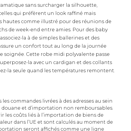
amatique sans surcharger la silhouette,
elles qui préfèrent un look raffiné mais
es hautes comme illustré pour des réunions de
chs de week-end entre amies. Pour des baby
associez-la à de simples ballerines et des
e assure un confort tout au long de la journée
 soignée. Cette robe midi polyvalente passe
- superposez-la avec un cardigan et des collants
tez-la seule quand les températures remontent.
es les commandes livrées à des adresses au sein
 de douane et d’importation non remboursables.
rir les coûts liés à l’importation de biens de
aleur dans l’UE et sont calculés au moment de
importation seront affichés comme une ligne