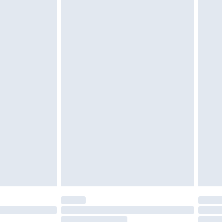
e d'hygiène est endommagé ou endommagé.
vent être non portés, non lavés et porter leurs
es doivent également être essayées en
n, y compris le linge de lit, les matelas, les
 être inutilisés et dans leur emballage d'origine
roits statutaires.
ité de notre politique de retour.