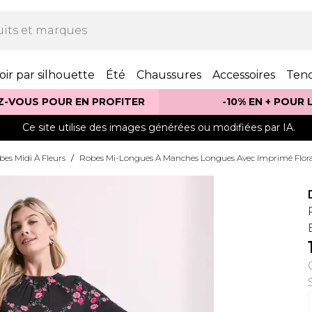
oir par silhouette
Été
Chaussures
Accessoires
Ten
Z-VOUS POUR EN PROFITER
-10% EN + POUR
Ce site utilise des images générées ou modifiées par IA.
bes Midi À Fleurs
/
Robes Mi-Longues À Manches Longues Avec Imprimé Flora