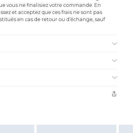
ue vous ne finalisiez votre commande. En
ez et acceptez que ces frais ne sont pas
titués en cas de retour ou d’échange, sauf
uin porte une taille 10.
€2.99
ez de 21 jours à compter de la réception pour
€9.99
e avant 14h)
z un retour, la somme de 5.99€ vous sera
€2.99
s pas rembourser les masques tendance, les
gs, les jouets pour adultes, les maillots de