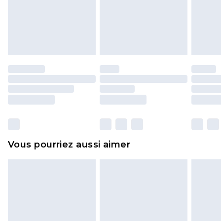
pour adultes, les maillots de bain ou la lingerie si
l'opercule d'hygiène est endommagé ou
endommagé.
Les chaussures et/ou vêtements doivent être non
portés, non lavés et porter leurs étiquettes
d'origine. Les chaussures doivent également être
essayées en intérieur. Les articles pour la maison,
y compris le linge de lit, les matelas, les
surmatelas et les oreillers, doivent être inutilisés
et dans leur emballage d'origine non ouvert. Ceci
Vous pourriez aussi aimer
n'affecte pas vos droits statutaires.
Cliquez
ici
pour consulter l'intégralité de notre
politique de retour.