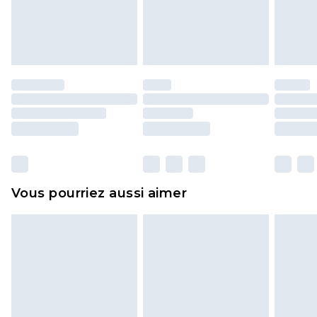
pour adultes, les maillots de bain ou la lingerie si
l'opercule d'hygiène est endommagé ou
endommagé.
Les chaussures et/ou vêtements doivent être non
portés, non lavés et porter leurs étiquettes
d'origine. Les chaussures doivent également être
essayées en intérieur. Les articles pour la maison,
y compris le linge de lit, les matelas, les
surmatelas et les oreillers, doivent être inutilisés
et dans leur emballage d'origine non ouvert. Ceci
Vous pourriez aussi aimer
n'affecte pas vos droits statutaires.
Cliquez
ici
pour consulter l'intégralité de notre
politique de retour.