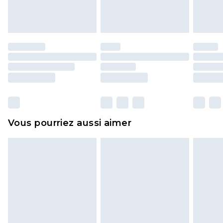
l'opercule d'hygiène est endommagé ou
endommagé.
Les chaussures et/ou vêtements doivent être non
portés, non lavés et porter leurs étiquettes
d'origine. Les chaussures doivent également être
essayées en intérieur. Les articles pour la maison,
y compris le linge de lit, les matelas, les
surmatelas et les oreillers, doivent être inutilisés
et dans leur emballage d'origine non ouvert. Ceci
Vous pourriez aussi aimer
n'affecte pas vos droits statutaires.
Cliquez
ici
pour consulter l'intégralité de notre
politique de retour.