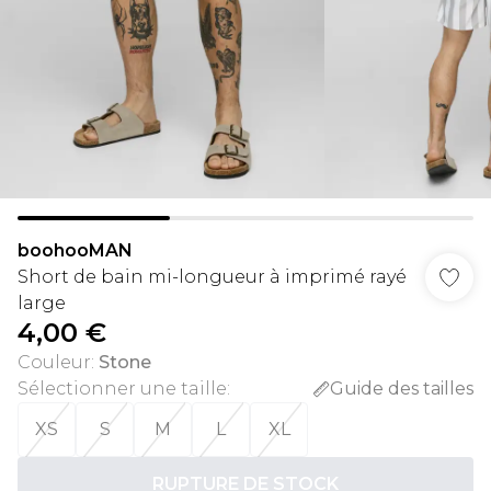
boohooMAN
Short de bain mi-longueur à imprimé rayé
large
4,00 €
Couleur
:
Stone
Sélectionner une taille
:
Guide des tailles
XS
S
M
L
XL
RUPTURE DE STOCK