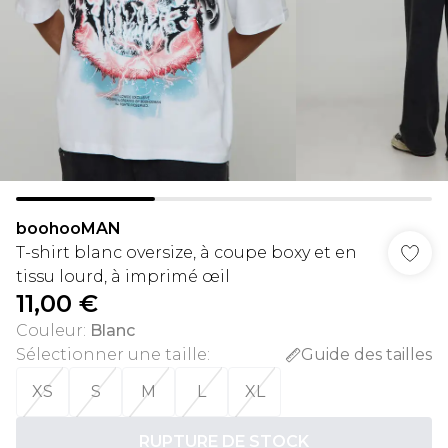
boohooMAN
T-shirt blanc oversize, à coupe boxy et en
tissu lourd, à imprimé œil
11,00 €
Couleur
:
Blanc
Sélectionner une taille
:
Guide des tailles
XS
S
M
L
XL
RUPTURE DE STOCK