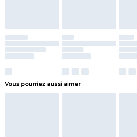
pour adultes, les maillots de bain ou la lingerie si
l'opercule d'hygiène est endommagé ou
endommagé.
Les chaussures et/ou vêtements doivent être non
portés, non lavés et porter leurs étiquettes
d'origine. Les chaussures doivent également être
essayées en intérieur. Les articles pour la maison,
y compris le linge de lit, les matelas, les
surmatelas et les oreillers, doivent être inutilisés
et dans leur emballage d'origine non ouvert. Ceci
Vous pourriez aussi aimer
n'affecte pas vos droits statutaires.
Cliquez
ici
pour consulter l'intégralité de notre
politique de retour.