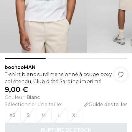
boohooMAN
T-shirt blanc surdimensionné à coupe boxy,
col étendu, Club d'été Sardine imprimé
9,00 €
Couleur
:
Blanc
Sélectionner une taille
:
Guide des tailles
XS
S
M
L
XL
RUPTURE DE STOCK