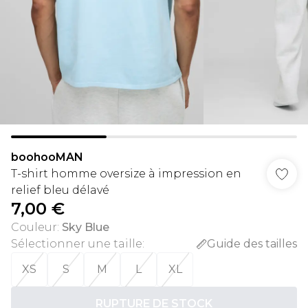
boohooMAN
T-shirt homme oversize à impression en
relief bleu délavé
7,00 €
Couleur
:
Sky Blue
Sélectionner une taille
:
Guide des tailles
XS
S
M
L
XL
RUPTURE DE STOCK