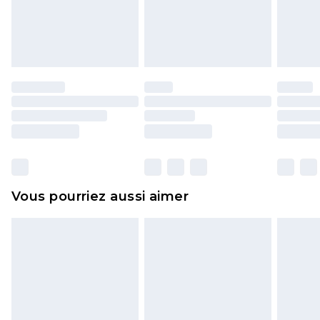
pour adultes, les maillots de bain ou la lingerie si
l'opercule d'hygiène est endommagé ou
endommagé.
Les chaussures et/ou vêtements doivent être non
portés, non lavés et porter leurs étiquettes
d'origine. Les chaussures doivent également être
essayées en intérieur. Les articles pour la maison,
y compris le linge de lit, les matelas, les
surmatelas et les oreillers, doivent être inutilisés
et dans leur emballage d'origine non ouvert. Ceci
Vous pourriez aussi aimer
n'affecte pas vos droits statutaires.
Cliquez
ici
pour consulter l'intégralité de notre
politique de retour.