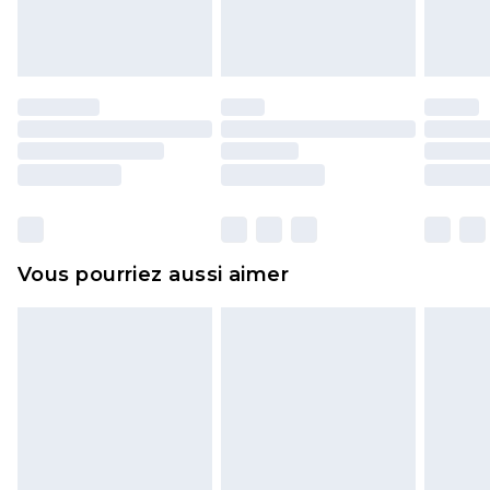
l'opercule d'hygiène est endommagé ou
endommagé.
Les chaussures et/ou vêtements doivent être non
portés, non lavés et porter leurs étiquettes
d'origine. Les chaussures doivent également être
essayées en intérieur. Les articles pour la maison,
y compris le linge de lit, les matelas, les
surmatelas et les oreillers, doivent être inutilisés
et dans leur emballage d'origine non ouvert. Ceci
Vous pourriez aussi aimer
n'affecte pas vos droits statutaires.
Cliquez
ici
pour consulter l'intégralité de notre
politique de retour.