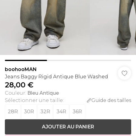
boohooMAN
Jeans Baggy Rigid Antique Blue Washed
28,00 €
Couleur
:
Bleu Antique
Sélectionner une taille
:
Guide des tailles
28R
30R
32R
34R
36R
AJOUTER AU PANIER